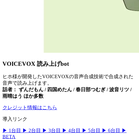
VOICEVOX 読み上げbot
ヒホ様が開発したVOICEVOXの音声合成技術で合成された
音声で読み上げます。
話者： ずんだもん / 四国めたん / 春日部つむぎ / 波音リツ /
雨晴はう ほか多数
クレジット情報はこちら
導入リンク
▶
1台目
▶
2台目
▶
3台目
▶
4台目
▶
5台目
▶
6台目
▶
BETA