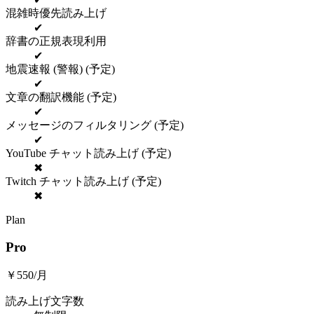
混雑時優先読み上げ
✔
辞書の正規表現利用
✔
地震速報 (警報) (予定)
✔
文章の翻訳機能 (予定)
✔
メッセージのフィルタリング (予定)
✔
YouTube チャット読み上げ (予定)
✖
Twitch チャット読み上げ (予定)
✖
Plan
Pro
￥550/月
読み上げ文字数