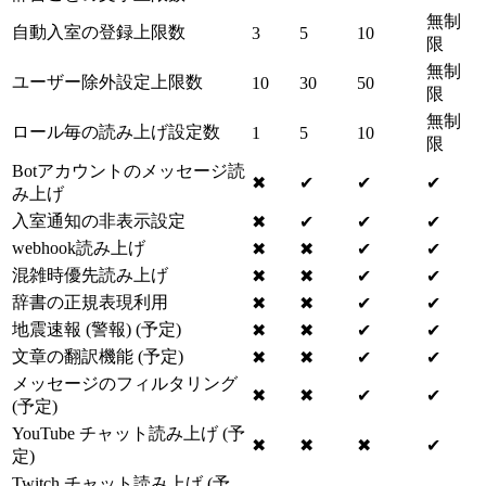
無制
自動入室の登録上限数
3
5
10
限
無制
ユーザー除外設定上限数
10
30
50
限
無制
ロール毎の読み上げ設定数
1
5
10
限
Botアカウントのメッセージ読
✖
✔
✔
✔
み上げ
入室通知の非表示設定
✖
✔
✔
✔
webhook読み上げ
✖
✖
✔
✔
混雑時優先読み上げ
✖
✖
✔
✔
辞書の正規表現利用
✖
✖
✔
✔
地震速報 (警報) (予定)
✖
✖
✔
✔
文章の翻訳機能 (予定)
✖
✖
✔
✔
メッセージのフィルタリング
✖
✖
✔
✔
(予定)
YouTube チャット読み上げ (予
✖
✖
✖
✔
定)
Twitch チャット読み上げ (予