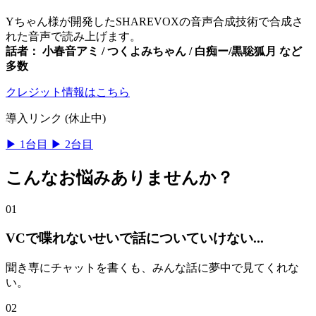
Yちゃん様が開発したSHAREVOXの音声合成技術で合成さ
れた音声で読み上げます。
話者： 小春音アミ / つくよみちゃん / 白痴ー/黒聡狐月 など
多数
クレジット情報はこちら
導入リンク (休止中)
▶
1台目
▶
2台目
こんなお悩みありませんか？
01
VCで
喋れない
せいで話についていけない...
聞き専にチャットを書くも、みんな話に夢中で見てくれな
い。
02