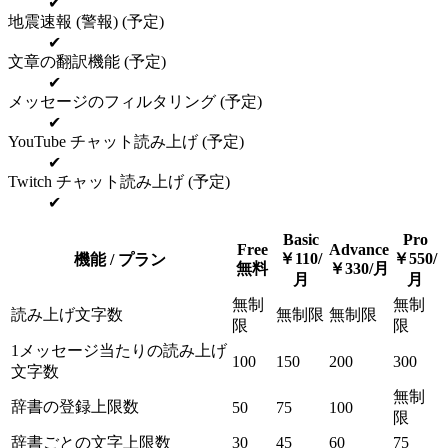
✔
地震速報 (警報) (予定)
✔
文章の翻訳機能 (予定)
✔
メッセージのフィルタリング (予定)
✔
YouTube チャット読み上げ (予定)
✔
Twitch チャット読み上げ (予定)
✔
Basic
Pro
Free
Advance
￥110/
￥550/
機能 / プラン
無料
￥330/月
月
月
無制
無制
読み上げ文字数
無制限
無制限
限
限
1メッセージ当たりの読み上げ
100
150
200
300
文字数
無制
辞書の登録上限数
50
75
100
限
辞書ごとの文字上限数
30
45
60
75