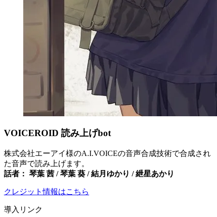
VOICEROID 読み上げbot
株式会社エーアイ様のA.I.VOICEの音声合成技術で合成され
た音声で読み上げます。
話者： 琴葉 茜 / 琴葉 葵 / 結月ゆかり / 紲星あかり
クレジット情報はこちら
導入リンク